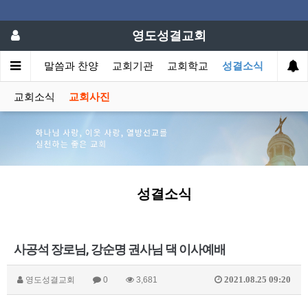
영도성결교회
회소개
말씀과 찬양
교회기관
교회학교
성결소식
교회소식
교회사진
성결소식
사공석 장로님, 강순명 권사님 댁 이사예배
2021.08.25 09:20
영도성결교회
0
3,681