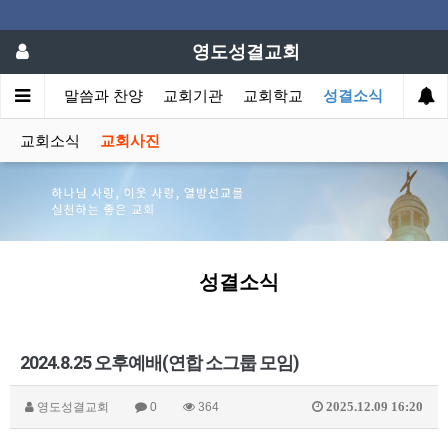
영도성결교회
회소개
말씀과 찬양
교회기관
교회학교
성결소식
교회소식
교회사진
성결소식
2024.8.25 오후예배(연합 소그룹 모임)
2025.12.09 16:20
영도성결교회
0
364