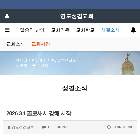
영도성결교회
회소개
말씀과 찬양
교회기관
교회학교
성결소식
교회소식
교회사진
성결소식
2026.3.1 골로새서 강해 시작
03.06 10:49
영도성결교회
0
286