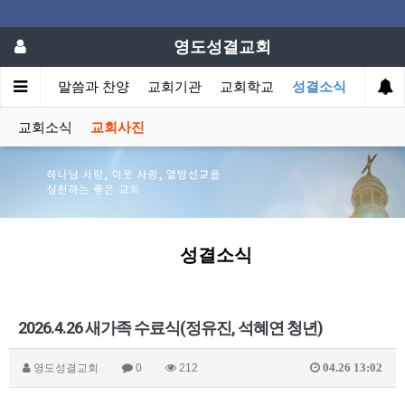
영도성결교회
회소개
말씀과 찬양
교회기관
교회학교
성결소식
교회소식
교회사진
성결소식
2026.4.26 새가족 수료식(정유진, 석혜연 청년)
04.26 13:02
영도성결교회
0
212