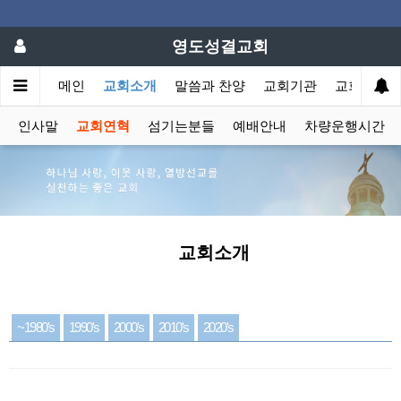
영도성결교회
메인
교회소개
말씀과 찬양
교회기관
교회학교
인사말
교회연혁
섬기는분들
예배안내
차량운행시간
교회소개
~1980
1990
2000
2010
2020