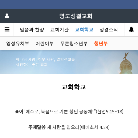
영도성결교회
회소개
말씀과 찬양
교회기관
교회학교
성결소식
영성유치부
어린이부
푸른청소년부
청년부
교회학교
표어
“예수로, 복음으로 기쁜 청년 공동체!”(살전5:15~18)
주제말씀
새 사람을 입으라(에베소서 4:24)