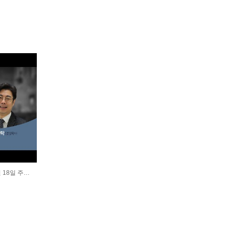
[영도성결TV] 영도성결교회 (2026년 1월 18일 주일오전예배)