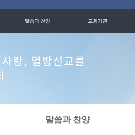
말씀과 찬양
교회기관
예배영상
사랑회
은혜의 현장
남전도회
여전도회
찬양대
예배팀
말씀과 찬양