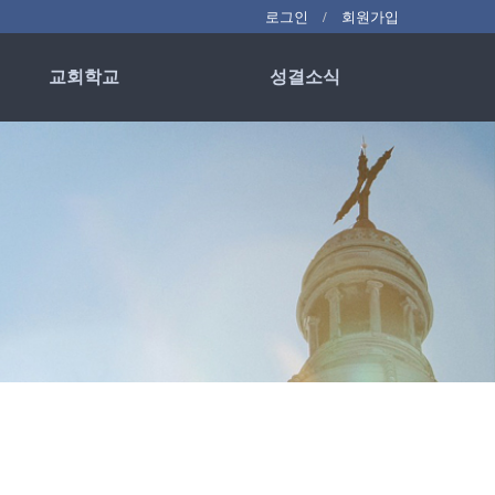
로그인
회원가입
교회학교
성결소식
영성유치부
교회소식
어린이부
교회사진
푸른청소년부
청년부