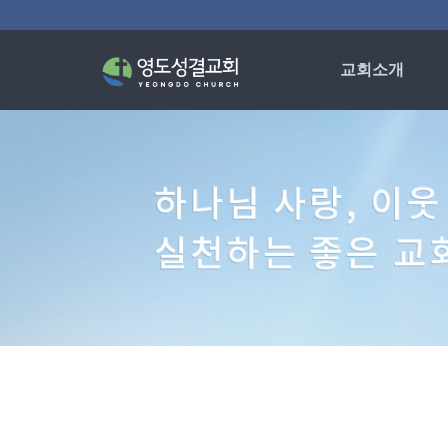
교회소개
인사말
교회연혁
섬기는분들
예배안내
차량운행시간
오시는 길